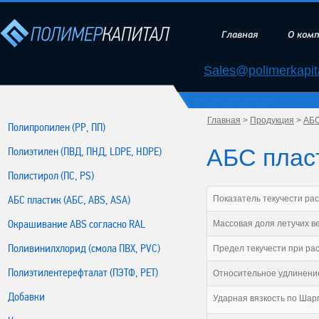
Главная
О ком
Sales@polimerkapita
Главная
>
Продукция
>
АБС
Полипропилен (РР, ПП)
АБС пласт
Полиэтилен (ПВД, ПНД, LDPE, HDPE)
Полистирол (ПС, PS)
АБС пластик (АБС, ABS, ASA)
Показатель текучести рас
Окрашивание ABS согласно RAL
Массовая доля летучих в
Поливинилхлорид (смола ПВХ, PVC)
Предел текучести при ра
Полиэтилентерефталат (ПЭТФ, PET)
Относительное удлинение
Добавки
Ударная вязкость по Шарп