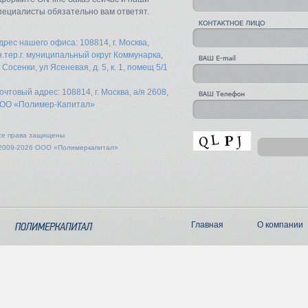
пециалисты обязательно вам ответят.
дрес нашего офиса: 108814, г. Москва,
н.тер.г. муниципальный округ Коммунарка,
. Сосенки, ул Ясеневая, д. 5, к. 1, помещ 5/1
очтовый адрес: 108814, г. Москва, а/я 2608,
ОО «Полимер-Капитал»
се права защищены
2009-2026 ООО «Полимеркапитал»
Главная
О компании