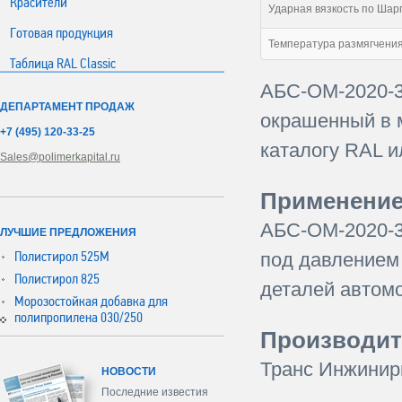
Красители
Ударная вязкость по Шарп
Готовая продукция
Температура размягчения
Таблица RAL Classic
АБС-ОМ-2020-3
ДЕПАРТАМЕНТ ПРОДАЖ
окрашенный в м
+7 (495) 120-33-25
каталогу RAL и
Sales@polimerkapital.ru
Применение
АБС-ОМ-2020-3
ЛУЧШИЕ ПРЕДЛОЖЕНИЯ
Полистирол 525М
под давлением 
Полистирол 825
деталей автом
Морозостойкая добавка для
полипропилена 030/250
Производит
Транс Инжинири
НОВОСТИ
Последние известия