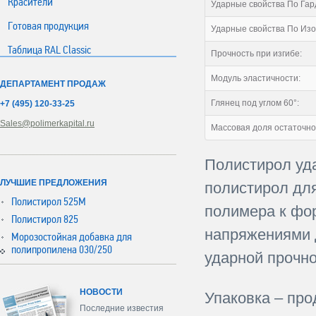
Красители
Ударные свойства По Гар
Готовая продукция
Ударные свойства По Изод
Таблица RAL Classic
Прочность при изгибе:
Модуль эластичности:
ДЕПАРТАМЕНТ ПРОДАЖ
Глянец под углом 60°:
+7 (495) 120-33-25
Sales@polimerkapital.ru
Массовая доля остаточно
Полистирол уд
ЛУЧШИЕ ПРЕДЛОЖЕНИЯ
полистирол для
Полистирол 525М
полимера к фо
Полистирол 825
напряжениями 
Морозостойкая добавка для
полипропилена 030/250
ударной прочно
НОВОСТИ
Упаковка – пр
Последние известия