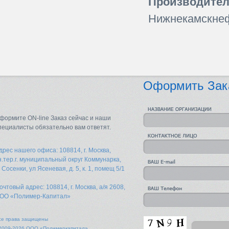
Производител
Нижнекамскне
Оформить Зак
формите ON-line Заказ сейчас и наши
пециалисты обязательно вам ответят.
дрес нашего офиса: 108814, г. Москва,
н.тер.г. муниципальный округ Коммунарка,
. Сосенки, ул Ясеневая, д. 5, к. 1, помещ 5/1
очтовый адрес: 108814, г. Москва, а/я 2608,
ОО «Полимер-Капитал»
се права защищены
2009-2026 ООО «Полимеркапитал»