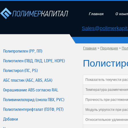
Главная
О ком
Sales@polimerkapita
Главная
>
Продукция
>
Пол
Полипропилен (РР, ПП)
Полистиро
Полиэтилен (ПВД, ПНД, LDPE, HDPE)
Полистирол (ПС, PS)
АБС пластик (АБС, ABS, ASA)
Показатель текучести расп
Окрашивание ABS согласно RAL
Температура размягчения
Поливинилхлорид (смола ПВХ, PVC)
Прочность при растяжени
Полиэтилентерефталат (ПЭТФ, PET)
Модуль упругости при ра
Добавки
Относительное удлинени