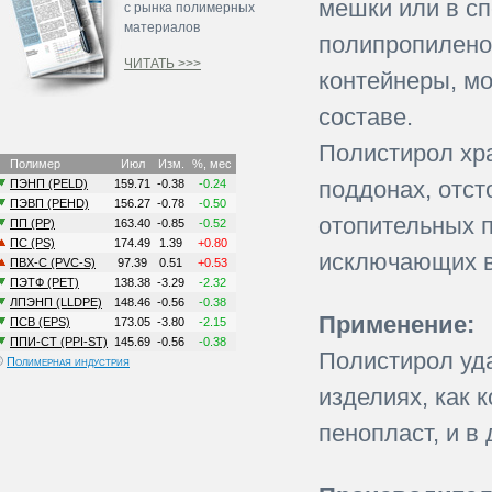
мешки или в с
с рынка полимерных
материалов
полипропиленов
ЧИТАТЬ >>>
контейнеры, м
составе.
Полистирол хр
поддонах, отст
отопительных п
исключающих в
Применение:
Полистирол уд
©
Полимерная индустрия
изделиях, как 
пенопласт, и в