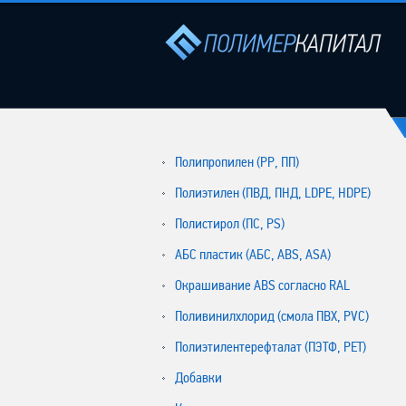
Полипропилен (РР, ПП)
Полиэтилен (ПВД, ПНД, LDPE, HDPE)
Полистирол (ПС, PS)
АБС пластик (АБС, ABS, ASA)
Окрашивание ABS согласно RAL
Поливинилхлорид (смола ПВХ, PVC)
Полиэтилентерефталат (ПЭТФ, PET)
Добавки