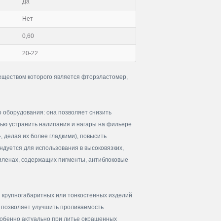
Да
Нет
0,60
20-22
еществом которого является фторэластомер,
 оборудования: она позволяет снизить
тью устранить налипания и нагары на фильере
, делая их более гладкими), повысить
ндуется для использования в высоковязких,
иленах, содержащих пигменты, антиблоковые
и крупногабаритных или тонкостенных изделий
 позволяет улучшить проливаемость
собенно актуально при литье окрашенных