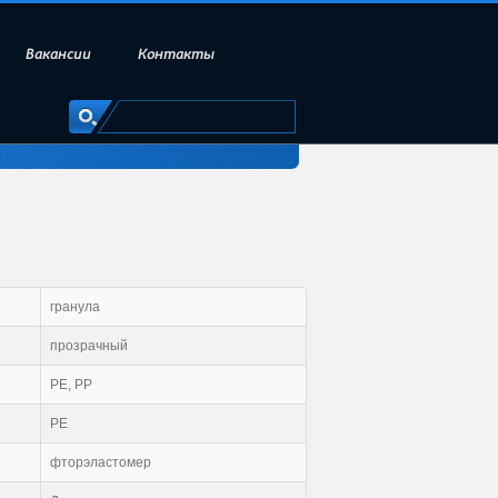
Вакансии
Контакты
гранула
прозрачный
PE, PP
PE
фторэластомер