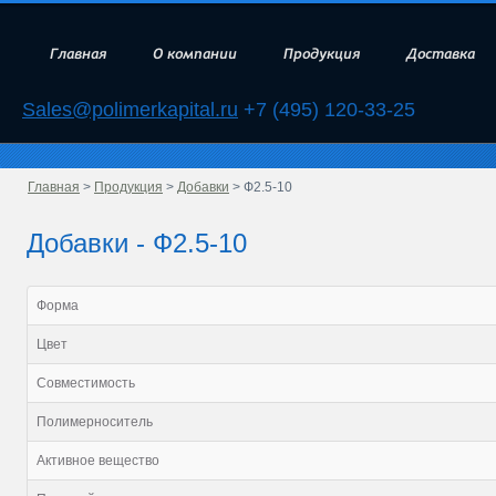
Главная
О компании
Продукция
Доставка
Sales@polimerkapital.ru
+7 (495) 120-33-25
Главная
>
Продукция
>
Добавки
> Ф2.5-10
Добавки - Ф2.5-10
Форма
Цвет
Совместимость
Полимерноситель
Активное вещество