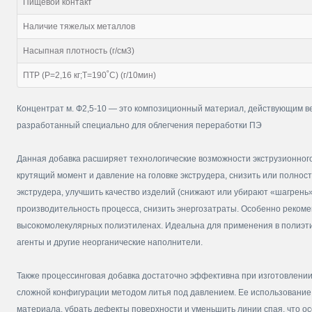
Пищевой контакт
Наличие тяжелых металлов
Насыпная плотность (г/см3)
ПТР (Р=2,16 кг;Т=190˚С) (г/10мин)
Концентрат м. Ф2,5-10 — это композиционный материал, действующим в
разработанный специально для облегчения переработки ПЭ
Данная добавка расширяет технологические возможности экструзионного
крутящий момент и давление на головке экструдера, снизить или полнос
экструдера, улучшить качество изделий (снижают или убирают «шагрень»
производительность процесса, снизить энергозатраты. Особенно рекоме
высокомолекулярных полиэтиленах. Идеальна для применения в полиэт
агенты и другие неорганические наполнители.
Также процессинговая добавка достаточно эффективна при изготовлени
сложной конфигурации методом литья под давлением. Ее использование
материала, убрать дефекты поверхности и уменьшить линии спая, что о