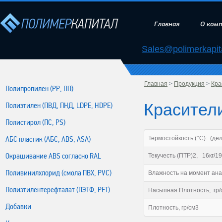
Главная
О ком
Sales@polimerkapita
Главная
>
Продукция
>
Кра
Полипропилен (РР, ПП)
Красители
Полиэтилен (ПВД, ПНД, LDPE, HDPE)
Полистирол (ПС, PS)
АБС пластик (АБС, ABS, ASA)
Термостойкость (°С): (дель
Окрашивание ABS согласно RAL
Текучесть (ПТР)2, 16кг/1
Поливинилхлорид (смола ПВХ, PVC)
Влажность на момент ана
Полиэтилентерефталат (ПЭТФ, PET)
Насыпная Плотность, гр/
Добавки
Плотность, гр/см3