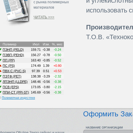
и углекислотн
с рынка полимерных
материалов
использовать 
ЧИТАТЬ >>>
Производител
Т.О.В. «Технок
©
Полимерная индустрия
Оформить Зак
формите ON-line Заказ сейчас и наши