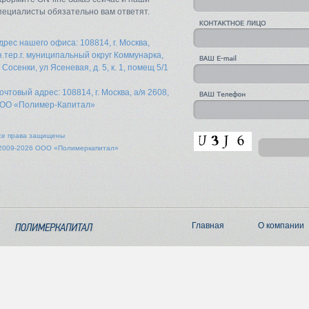
пециалисты обязательно вам ответят.
дрес нашего офиса: 108814, г. Москва,
н.тер.г. муниципальный округ Коммунарка,
. Сосенки, ул Ясеневая, д. 5, к. 1, помещ 5/1
очтовый адрес: 108814, г. Москва, а/я 2608,
ОО «Полимер-Капитал»
се права защищены
2009-2026 ООО «Полимеркапитал»
Главная
О компании