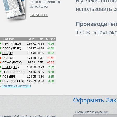
и углекислотн
с рынка полимерных
материалов
использовать 
ЧИТАТЬ >>>
Производител
Т.О.В. «Технок
©
Полимерная индустрия
Оформить Зак
формите ON-line Заказ сейчас и наши