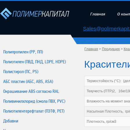
Главная
О ком
Sales@polimerkapita
Главная
>
Продукция
>
Кра
Полипропилен (РР, ПП)
Красители
Полиэтилен (ПВД, ПНД, LDPE, HDPE)
Полистирол (ПС, PS)
АБС пластик (АБС, ABS, ASA)
Термостойкость (°С): (дель
Окрашивание ABS согласно RAL
Текучесть (ПТР)2, 16кг/1
Поливинилхлорид (смола ПВХ, PVC)
Влажность на момент ана
Полиэтилентерефталат (ПЭТФ, PET)
Насыпная Плотность, гр/
Добавки
Плотность, гр/см3