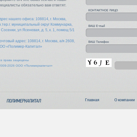
пециалисты обязательно вам ответят.
дрес нашего офиса: 108814, г. Москва,
н.тер.г. муниципальный округ Коммунарка,
. Сосенки, ул Ясеневая, д. 5, к. 1, помещ 5/1
очтовый адрес: 108814, г. Москва, а/я 2608,
ОО «Полимер-Капитал»
се права защищены
2009-2026 ООО «Полимеркапитал»
Главная
О компании