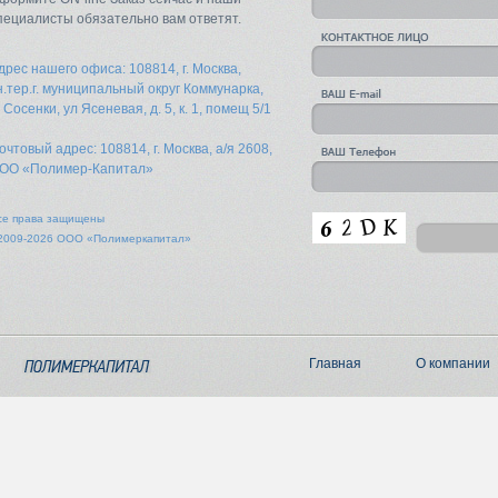
пециалисты обязательно вам ответят.
дрес нашего офиса: 108814, г. Москва,
н.тер.г. муниципальный округ Коммунарка,
. Сосенки, ул Ясеневая, д. 5, к. 1, помещ 5/1
очтовый адрес: 108814, г. Москва, а/я 2608,
ОО «Полимер-Капитал»
се права защищены
2009-2026 ООО «Полимеркапитал»
Главная
О компании