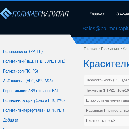
Главная
О ком
Sales@polimerkapita
Главная
>
Продукция
>
Кра
Полипропилен (РР, ПП)
Красители
Полиэтилен (ПВД, ПНД, LDPE, HDPE)
Полистирол (ПС, PS)
АБС пластик (АБС, ABS, ASA)
Термостойкость (°С): (дель
Окрашивание ABS согласно RAL
Текучесть (ПТР)2, 16кг/1
Поливинилхлорид (смола ПВХ, PVC)
Влажность на момент ана
Полиэтилентерефталат (ПЭТФ, PET)
Насыпная Плотность, гр/
Добавки
Плотность, гр/см3