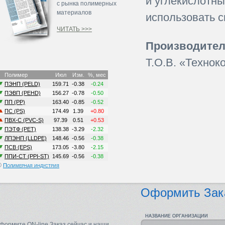
и углекислотн
с рынка полимерных
материалов
использовать 
ЧИТАТЬ >>>
Производител
Т.О.В. «Технок
©
Полимерная индустрия
Оформить Зак
формите ON-line Заказ сейчас и наши