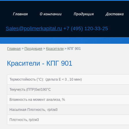
Главная
О компании
Продукция
Доставка
Sales@polimerkapital.ru
+7 (495) 120-33-25
Главная
>
Продукция
>
Красители
> КПГ 901
Красители - КПГ 901
Термостойкость (°С): (дельта Е < 3 , 10 мин)
Текучесть (ПТР)5кг/190°С
Влажность на момент анализа, %
Насыпная Плотность, гр/см3
Плотность, гр/см3