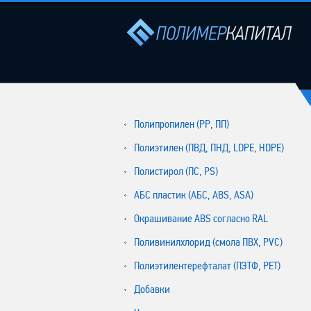
Полипропилен (РР, ПП)
Полиэтилен (ПВД, ПНД, LDPE, HDPE)
Полистирол (ПС, PS)
АБС пластик (АБС, ABS, ASA)
Окрашивание ABS согласно RAL
Поливинилхлорид (смола ПВХ, PVC)
Полиэтилентерефталат (ПЭТФ, PET)
Добавки