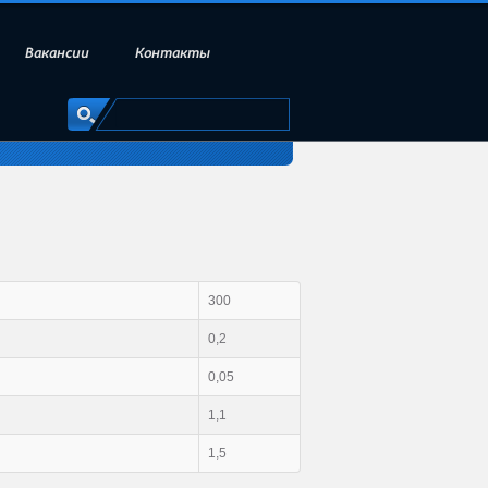
Вакансии
Контакты
300
0,2
0,05
1,1
1,5