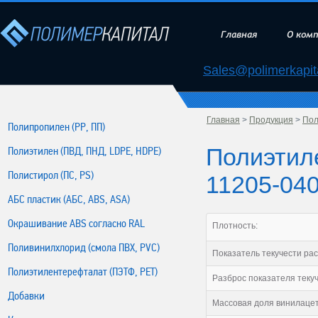
Главная
О ком
Sales@polimerkapita
Главная
>
Продукция
>
Пол
Полипропилен (РР, ПП)
Полиэтил
Полиэтилен (ПВД, ПНД, LDPE, HDPE)
Полистирол (ПС, PS)
11205-04
АБС пластик (АБС, ABS, ASA)
Окрашивание ABS согласно RAL
Плотность:
Поливинилхлорид (смола ПВХ, PVC)
Показатель текучести рас
Полиэтилентерефталат (ПЭТФ, PET)
Разброс показателя текуч
Добавки
Массовая доля винилацет