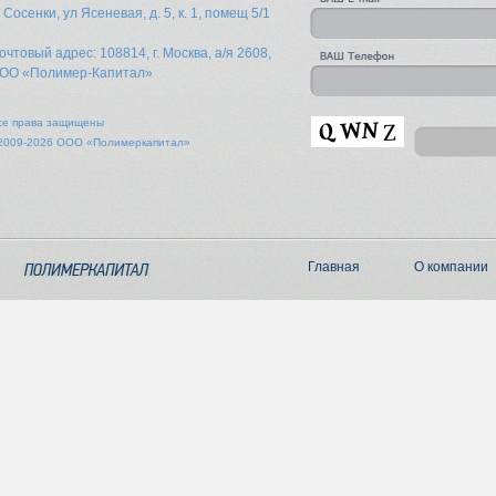
. Сосенки, ул Ясеневая, д. 5, к. 1, помещ 5/1
очтовый адрес: 108814, г. Москва, а/я 2608,
ОО «Полимер-Капитал»
се права защищены
2009-2026 ООО «Полимеркапитал»
Главная
О компании