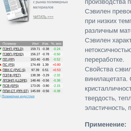
производства п
с рынка полимерных
материалов
Сэвилен превос
ЧИТАТЬ >>>
при низких тем
различным мат
Сэвилен харак
нетоксичностью
переработке.
Свойства сэвил
винилацетата.
кристалличнос
©
Полимерная индустрия
твердость, теп
эластичность, 
Применение: