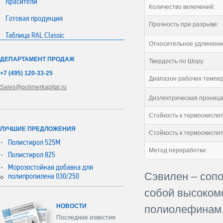
Красители
Количество включений:
Готовая продукция
Прочность при разрыве:
Таблица RAL Classic
Относительное удлинение
ДЕПАРТАМЕНТ ПРОДАЖ
Твердость по Шору:
+7 (495) 120-33-25
Диапазон рабочих темпер
Sales@polimerkapital.ru
Диэлектрическая проница
Стойкость к термоокислит
ЛУЧШИЕ ПРЕДЛОЖЕНИЯ
Стойкость к термоокислит
Полистирол 525М
Метод переработки:
Полистирол 825
Морозостойкая добавка для
Сэвилен – соп
полипропилена 030/250
собой высоком
НОВОСТИ
полиолефинам.
Последние известия