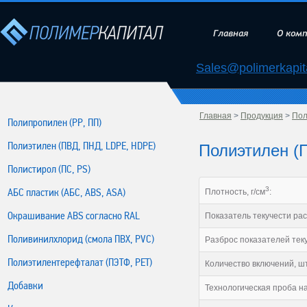
Главная
О ком
Sales@polimerkapita
Главная
>
Продукция
>
Пол
Полипропилен (РР, ПП)
Полиэтилен (ПВД, ПНД, LDPE, HDPE)
Полиэтилен (
Полистирол (ПС, PS)
3
АБС пластик (АБС, ABS, ASA)
Плотность, г/см
:
Окрашивание ABS согласно RAL
Показатель текучести расп
Поливинилхлорид (смола ПВХ, PVC)
Разброс показателей теку
Полиэтилентерефталат (ПЭТФ, PET)
Количество включений, шт
Добавки
Технологическая проба н