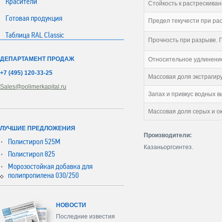
Красители
Стойкость к растрескиван
Готовая продукция
Предел текучести при рас
Таблица RAL Classic
Прочность при разрыве. 
ДЕПАРТАМЕНТ ПРОДАЖ
Относительное удлинение
+7 (495) 120-33-25
Массовая доля экстрагир
Sales@polimerkapital.ru
Запах и привкус водных в
Массовая доля серых и о
ЛУЧШИЕ ПРЕДЛОЖЕНИЯ
Производители:
Полистирол 525М
Казаньоргсинтез.
Полистирол 825
Морозостойкая добавка для
полипропилена 030/250
НОВОСТИ
Последние известия