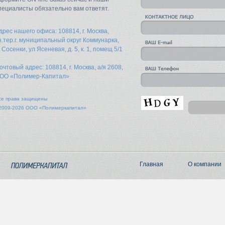
пециалисты обязательно вам ответят.
дрес нашего офиса: 108814, г. Москва,
н.тер.г. муниципальный округ Коммунарка,
. Сосенки, ул Ясеневая, д. 5, к. 1, помещ 5/1
очтовый адрес: 108814, г. Москва, а/я 2608,
ОО «Полимер-Капитал»
се права защищены
2009-2026 ООО «Полимеркапитал»
Главная
О компании