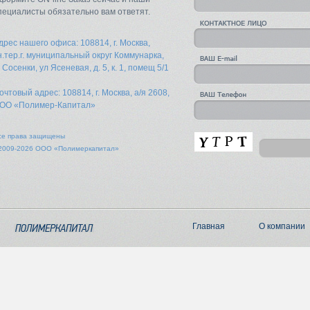
пециалисты обязательно вам ответят.
дрес нашего офиса: 108814, г. Москва,
н.тер.г. муниципальный округ Коммунарка,
. Сосенки, ул Ясеневая, д. 5, к. 1, помещ 5/1
очтовый адрес: 108814, г. Москва, а/я 2608,
ОО «Полимер-Капитал»
се права защищены
2009-2026 ООО «Полимеркапитал»
Главная
О компании