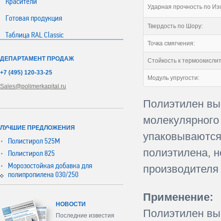
Красители
Ударная прочность по Из
Готовая продукция
Твердость по Шору:
Таблица RAL Classic
Точка смягчения:
ДЕПАРТАМЕНТ ПРОДАЖ
Стойкость к термоокисли
+7 (495) 120-33-25
Модуль упругости:
Sales@polimerkapital.ru
Полиэтилен выс
молекулярного 
ЛУЧШИЕ ПРЕДЛОЖЕНИЯ
упаковываются 
Полистирол 525М
полиэтилена, н
Полистирол 825
Морозостойкая добавка для
производителя 
полипропилена 030/250
Применение:
НОВОСТИ
Полиэтилен выс
Последние известия