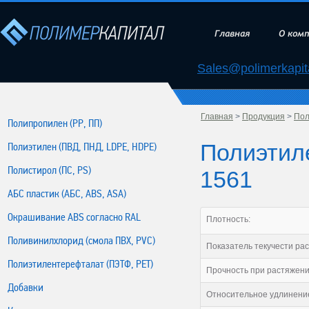
Главная
О ком
Sales@polimerkapita
Главная
>
Продукция
>
Пол
Полипропилен (РР, ПП)
Полиэтиле
Полиэтилен (ПВД, ПНД, LDPE, HDPE)
Полистирол (ПС, PS)
1561
АБС пластик (АБС, ABS, ASA)
Окрашивание ABS согласно RAL
Плотность:
Поливинилхлорид (смола ПВХ, PVC)
Показатель текучести рас
Полиэтилентерефталат (ПЭТФ, PET)
Прочность при растяжени
Добавки
Относительное удлинени