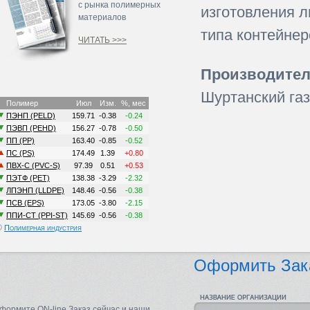
с рынка полимерных
изготовления 
материалов
типа контейнер
ЧИТАТЬ >>>
Производител
Шуртанский газ
©
Полимерная индустрия
Оформить Зак
формите ON-line Заказ сейчас и наши