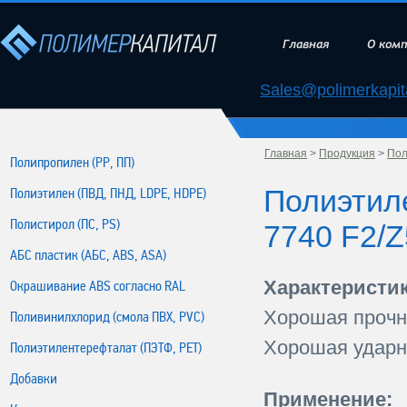
Главная
О ком
Sales@polimerkapita
Главная
>
Продукция
>
Пол
Полипропилен (РР, ПП)
Полиэтил
Полиэтилен (ПВД, ПНД, LDPE, HDPE)
Полистирол (ПС, PS)
7740 F2/
АБС пластик (АБС, ABS, ASA)
Характеристик
Окрашивание ABS согласно RAL
Хорошая прочн
Поливинилхлорид (смола ПВХ, PVC)
Хорошая ударн
Полиэтилентерефталат (ПЭТФ, PET)
Добавки
Применение: