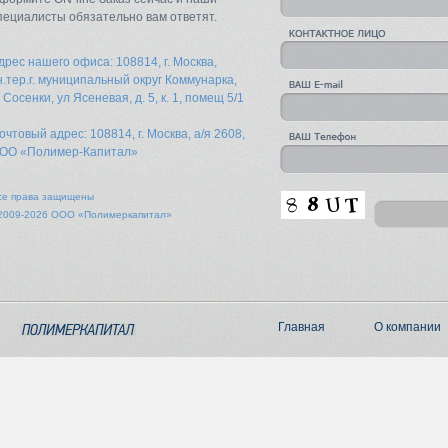
пециалисты обязательно вам ответят.
дрес нашего офиса: 108814, г. Москва,
н.тер.г. муниципальный округ Коммунарка,
. Сосенки, ул Ясеневая, д. 5, к. 1, помещ 5/1
очтовый адрес: 108814, г. Москва, а/я 2608,
ОО «Полимер-Капитал»
се права защищены
2009-2026 ООО «Полимеркапитал»
Главная
О компании