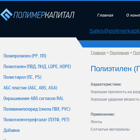
Главная
О ком
Sales@polimerkapita
Главная
>
Продукция
>
Пол
Полипропилен (РР, ПП)
Полиэтилен (ПВД, ПНД, LDPE, HDPE)
Полиэтилен (
Полистирол (ПС, PS)
Характеристики:
АБС пластик (АБС, ABS, ASA)
Хорошая прочность на раз
Окрашивание ABS согласно RAL
Хорошая ударная вязкость
Поливинилхлорид (смола ПВХ, PVC)
Применение:
Полиэтилентерефталат (ПЭТФ, PET)
Ленты
Сетчатые материалы
Добавки