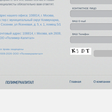
пециалисты обязательно вам ответят.
дрес нашего офиса: 108814, г. Москва,
н.тер.г. муниципальный округ Коммунарка,
. Сосенки, ул Ясеневая, д. 5, к. 1, помещ 5/1
очтовый адрес: 108814, г. Москва, а/я 2608,
ОО «Полимер-Капитал»
се права защищены
2009-2026 ООО «Полимеркапитал»
Главная
О компании