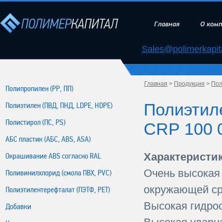
Главная
О ком
Sales@polimerkapita
Главная
>
Продукция
>
Пол
Полипропилен (РР, ПП)
Полиэтил
Полиэтилен (ПВД, ПНД, LDPE, HDPE)
Полистирол (ПС, PS)
СRР 100 
АБС пластик (АБС, ABS, ASA)
Характеристик
Окрашивание ABS согласно RAL
Очень высокая 
Поливинилхлорид (смола ПВХ, PVC)
окружающей с
Полиэтилентерефталат (ПЭТФ, PET)
Высокая гидрос
Добавки