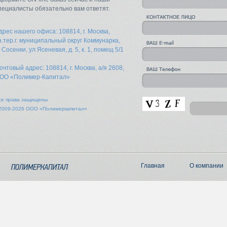
пециалисты обязательно вам ответят.
дрес нашего офиса: 108814, г. Москва,
н.тер.г. муниципальный округ Коммунарка,
. Сосенки, ул Ясеневая, д. 5, к. 1, помещ 5/1
очтовый адрес: 108814, г. Москва, а/я 2608,
ОО «Полимер-Капитал»
се права защищены
2009-2026 ООО «Полимеркапитал»
Главная
О компании