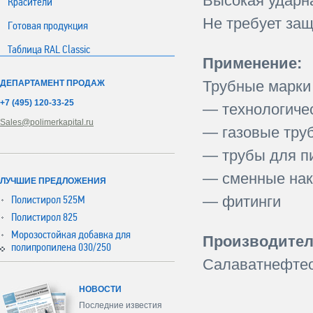
Высокая ударн
Красители
Не требует защ
Готовая продукция
Таблица RAL Classic
Применение:
Трубные марки
ДЕПАРТАМЕНТ ПРОДАЖ
+7 (495) 120-33-25
— технологичес
Sales@polimerkapital.ru
— газовые тру
— трубы для п
— сменные нак
ЛУЧШИЕ ПРЕДЛОЖЕНИЯ
— фитинги
Полистирол 525М
Полистирол 825
Морозостойкая добавка для
Производител
полипропилена 030/250
Салаватнефтео
НОВОСТИ
Последние известия