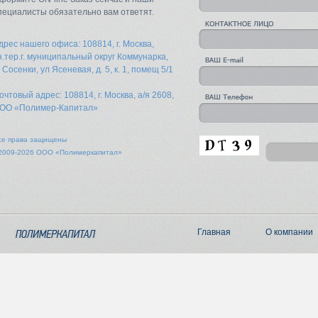
пециалисты обязательно вам ответят.
дрес нашего офиса: 108814, г. Москва,
н.тер.г. муниципальный округ Коммунарка,
. Сосенки, ул Ясеневая, д. 5, к. 1, помещ 5/1
очтовый адрес: 108814, г. Москва, а/я 2608,
ОО «Полимер-Капитал»
се права защищены
2009-2026 ООО «Полимеркапитал»
Главная
О компании