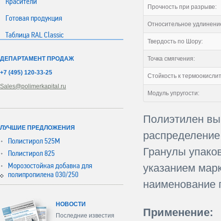
Красители
Прочность при разрыве:
Готовая продукция
Относительное удлинени
Таблица RAL Classic
Твердость по Шору:
ДЕПАРТАМЕНТ ПРОДАЖ
Точка смягчения:
+7 (495) 120-33-25
Стойкость к термоокисли
Sales@polimerkapital.ru
Модуль упругости:
Полиэтилен вы
ЛУЧШИЕ ПРЕДЛОЖЕНИЯ
распределение 
Полистирол 525М
Гранулы упаков
Полистирол 825
Морозостойкая добавка для
указанием марк
полипропилена 030/250
наименование 
НОВОСТИ
Применение:
Последние известия