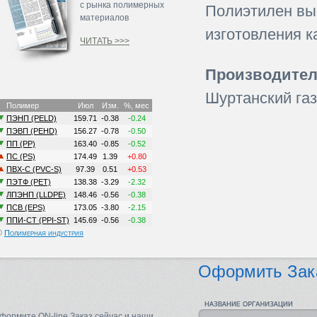
с рынка полимерных
Полиэтилен вы
материалов
изготовления к
ЧИТАТЬ >>>
Производител
Шуртанский газ
©
Полимерная индустрия
Оформить Зак
формите ON-line Заказ сейчас и наши