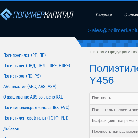
Главная
О ком
Sales@polimerkapita
Главная
>
Продукция
>
Пол
Полипропилен (РР, ПП)
Полиэтиле
Полиэтилен (ПВД, ПНД, LDPE, HDPE)
Полистирол (ПС, PS)
Y456
АБС пластик (АБС, ABS, ASA)
Окрашивание ABS согласно RAL
Плотность:
Поливинилхлорид (смола ПВХ, PVC)
Показатель текучести рас
Полиэтилентерефталат (ПЭТФ, PET)
Коэффициент напряжени
Добавки
Прочность при растяжени