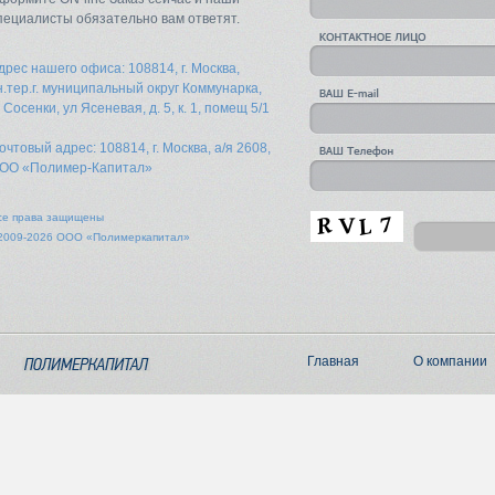
пециалисты обязательно вам ответят.
дрес нашего офиса: 108814, г. Москва,
н.тер.г. муниципальный округ Коммунарка,
. Сосенки, ул Ясеневая, д. 5, к. 1, помещ 5/1
очтовый адрес: 108814, г. Москва, а/я 2608,
ОО «Полимер-Капитал»
се права защищены
2009-2026 ООО «Полимеркапитал»
Главная
О компании