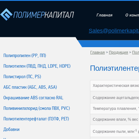
Главная
О ком
Sales@polimerkapita
Главная
>
Продукция
>
Пол
Полипропилен (РР, ПП)
Полиэтилен (ПВД, ПНД, LDPE, HDPE)
Полиэтиленте
Полистирол (ПС, PS)
Характеристическая вязко
АБС пластик (АБС, ABS, ASA)
Окрашивание ABS согласно RAL
Содержание ацетальдеги
Поливинилхлорид (смола ПВХ, PVC)
Температура плавления, 
Полиэтилентерефталат (ПЭТФ, PET)
Содержание влаги, % вес
Добавки
-1
Содержание пыли, млн