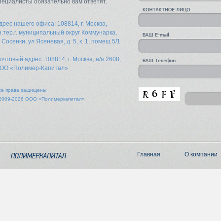
пециалисты обязательно вам ответят.
дрес нашего офиса: 108814, г. Москва,
н.тер.г. муниципальный округ Коммунарка,
. Сосенки, ул Ясеневая, д. 5, к. 1, помещ 5/1
очтовый адрес: 108814, г. Москва, а/я 2608,
ОО «Полимер-Капитал»
се права защищены
2009-2026 ООО «Полимеркапитал»
Главная
О компании