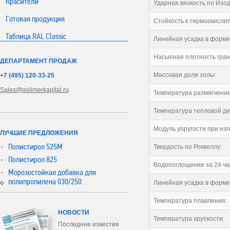
Красители
Ударная вязкость по Изод
Готовая продукция
Стойкость к термоокисли
Таблица RAL Classic
Линейная усадка в форме
Насыпная плотность гран
ДЕПАРТАМЕНТ ПРОДАЖ
Массовая доля золы:
+7 (495) 120-33-25
Sales@polimerkapital.ru
Температура размягчения 
Температура тепловой де
Модуль упругости при изг
ЛУЧШИЕ ПРЕДЛОЖЕНИЯ
Полистирол 525М
Твердость по Роквеллу:
Полистирол 825
Водопоглощение за 24 ча
Морозостойкая добавка для
полипропилена 030/250
Линейная усадка в форме
Температура плавления:
НОВОСТИ
Температура хрупкости:
Последние известия