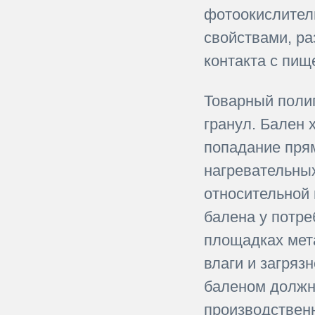
фотоокислител
свойствами, р
контакта с пищ
Товарный поли
гранул. Бален
попадание прям
нагревательных
относительной 
балена у потре
площадках мет
влаги и загряз
баленом должн
производствен