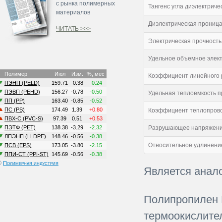
с рынка полимерных
Тангенс угла диэлектриче
материалов
Диэлектрическая проница
ЧИТАТЬ >>>
Электрическая прочность
Удельное объемное элект
Коэффициент линейного р
Удельная теплоемкость п
Коэффициент теплопрово
Разрушающее напряжение
Относительное удлинение
©
Полимерная индустрия
Является анал
Полипропилен 
термоокислите