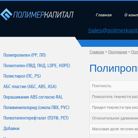
Главная
О ком
Sales@polimerkapita
Главная
>
Продукция
>
Пол
Полипропилен (РР, ПП)
Полипропи
Полиэтилен (ПВД, ПНД, LDPE, HDPE)
Полистирол (ПС, PS)
АБС пластик (АБС, ABS, ASA)
Плотность:
Окрашивание ABS согласно RAL
Показатель текучести рас
Поливинилхлорид (смола ПВХ, PVC)
Предел текучести при ра
Полиэтилентерефталат (ПЭТФ, PET)
Относительное удлинение
Добавки
Массовая доля летучих в