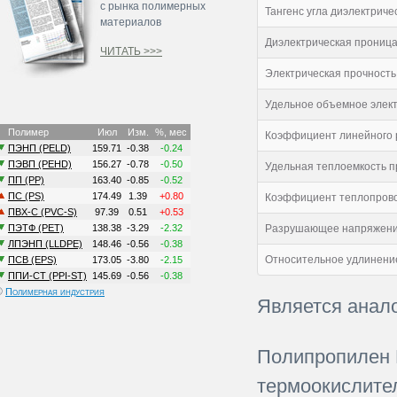
с рынка полимерных
Тангенс угла диэлектриче
материалов
Диэлектрическая проница
ЧИТАТЬ >>>
Электрическая прочность
Удельное объемное элект
Коэффициент линейного р
Удельная теплоемкость п
Коэффициент теплопрово
Разрушающее напряжение
Относительное удлинение
©
Полимерная индустрия
Является анал
Полипропилен 
термоокислите