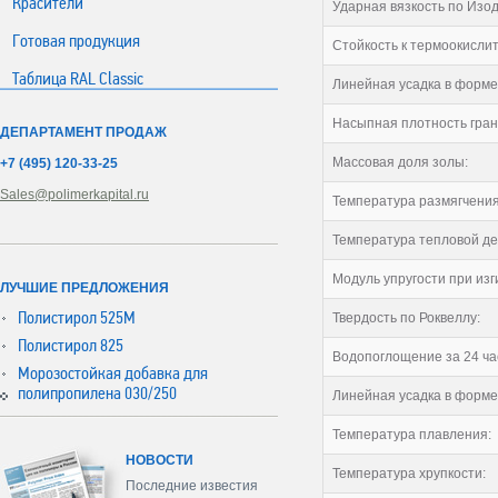
Красители
Ударная вязкость по Изод
Готовая продукция
Стойкость к термоокисли
Таблица RAL Classic
Линейная усадка в форме
Насыпная плотность гран
ДЕПАРТАМЕНТ ПРОДАЖ
Массовая доля золы:
+7 (495) 120-33-25
Sales@polimerkapital.ru
Температура размягчения 
Температура тепловой де
Модуль упругости при изг
ЛУЧШИЕ ПРЕДЛОЖЕНИЯ
Полистирол 525М
Твердость по Роквеллу:
Полистирол 825
Водопоглощение за 24 ча
Морозостойкая добавка для
полипропилена 030/250
Линейная усадка в форме
Температура плавления:
НОВОСТИ
Температура хрупкости:
Последние известия