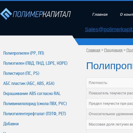
Главная
О ком
Sales@polimerkapita
Главная
>
Продукция
>
Пол
Полипропилен (РР, ПП)
Полипропи
Полиэтилен (ПВД, ПНД, LDPE, HDPE)
Полистирол (ПС, PS)
АБС пластик (АБС, ABS, ASA)
Плотность:
Окрашивание ABS согласно RAL
Показатель текучести рас
Поливинилхлорид (смола ПВХ, PVC)
Предел текучести при ра
Полиэтилентерефталат (ПЭТФ, PET)
Относительное удлинение
Добавки
Массовая доля летучих в