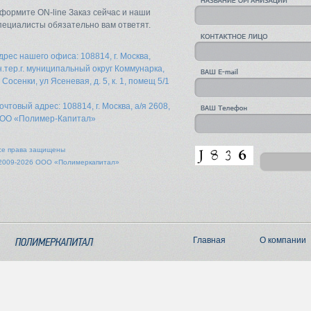
формите ON-line Заказ сейчас и наши
пециалисты обязательно вам ответят.
дрес нашего офиса: 108814, г. Москва,
н.тер.г. муниципальный округ Коммунарка,
. Сосенки, ул Ясеневая, д. 5, к. 1, помещ 5/1
очтовый адрес: 108814, г. Москва, а/я 2608,
ОО «Полимер-Капитал»
се права защищены
2009-2026 ООО «Полимеркапитал»
Главная
О компании