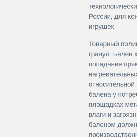
технологическ
России, для ко
игрушек
Товарный поли
гранул. Бален
попадание прям
нагревательных
относительной 
балена у потре
площадках мет
влаги и загряз
баленом должн
производствен