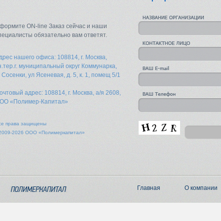
формите ON-line Заказ сейчас и наши
пециалисты обязательно вам ответят.
дрес нашего офиса: 108814, г. Москва,
н.тер.г. муниципальный округ Коммунарка,
. Сосенки, ул Ясеневая, д. 5, к. 1, помещ 5/1
очтовый адрес: 108814, г. Москва, а/я 2608,
ОО «Полимер-Капитал»
се права защищены
2009-2026 ООО «Полимеркапитал»
Главная
О компании