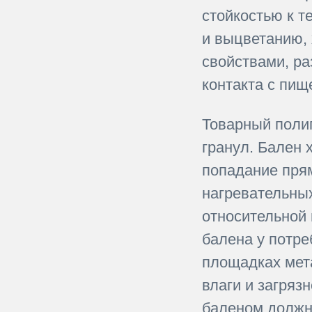
стойкостью к 
и выцветанию,
свойствами, р
контакта с пищ
Товарный поли
гранул. Бален
попадание прям
нагревательных
относительной 
балена у потре
площадках мет
влаги и загряз
баленом должн