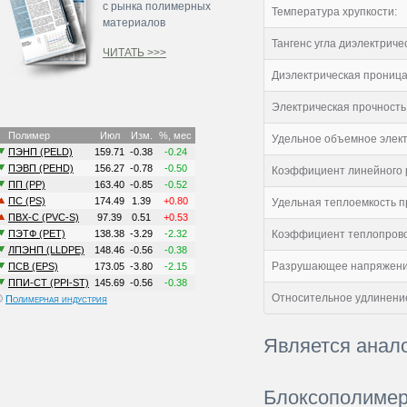
с рынка полимерных
Температура хрупкости:
материалов
Тангенс угла диэлектриче
ЧИТАТЬ >>>
Диэлектрическая проница
Электрическая прочность
Удельное объемное элект
Коэффициент линейного р
Удельная теплоемкость п
Коэффициент теплопрово
Разрушающее напряжение
Относительное удлинение
©
Полимерная индустрия
Является анал
Блоксополимер