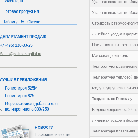
Красители
Ударная вязкость по Изод
Готовая продукция
Ударная вязкость по Изод
Таблица RAL Classic
Стойкость к термоокисли
Линейная усадка в форме
ДЕПАРТАМЕНТ ПРОДАЖ
Насыпная плотность гран
+7 (495) 120-33-25
Sales@polimerkapital.ru
Массовая доля золы:
Температура размягчения 
Температура тепловой де
ЛУЧШИЕ ПРЕДЛОЖЕНИЯ
Полистирол 525М
Модуль упругости при изг
Полистирол 825
Твердость по Роквеллу:
Морозостойкая добавка для
полипропилена 030/250
Водопоглощение за 24 ча
Линейная усадка в форме
НОВОСТИ
Температура плавления:
Последние известия