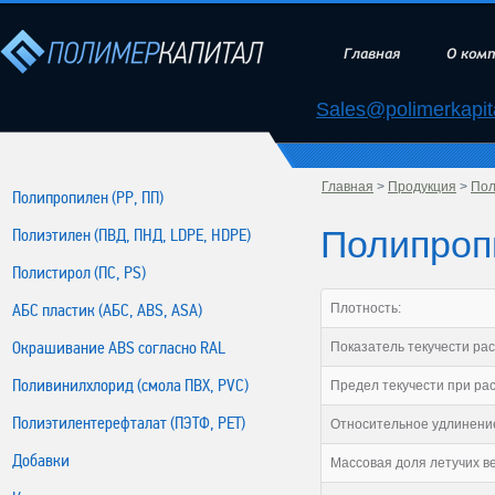
Главная
О ком
Sales@polimerkapita
Главная
>
Продукция
>
Пол
Полипропилен (РР, ПП)
Полипропи
Полиэтилен (ПВД, ПНД, LDPE, HDPE)
Полистирол (ПС, PS)
АБС пластик (АБС, ABS, ASA)
Плотность:
Окрашивание ABS согласно RAL
Показатель текучести рас
Поливинилхлорид (смола ПВХ, PVC)
Предел текучести при ра
Полиэтилентерефталат (ПЭТФ, PET)
Относительное удлинение
Добавки
Массовая доля летучих в