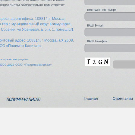
пециалисты обязательно вам ответят.
дрес нашего офиса: 108814, г. Москва,
н.тер.г. муниципальный округ Коммунарка,
. Сосенки, ул Ясеневая, д. 5, к. 1, помещ 5/1
очтовый адрес: 108814, г. Москва, а/я 2608,
ОО «Полимер-Капитал»
се права защищены
2009-2026 ООО «Полимеркапитал»
Главная
О компании