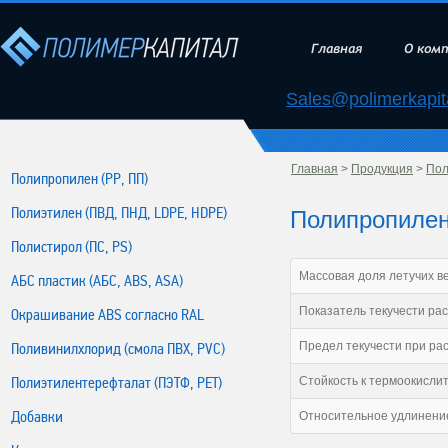
Главная
О ком
Sales@polimerkapita
Главная
>
Продукция
>
Пол
Полипропилен (РР, ПП)
Полиэтилен (ПВД, ПНД, LDPE, HDPE)
Полипропилен 
Полистирол (ПС, PS)
Массовая доля летучих в
АБС пластик (АБС, ABS, ASA)
Показатель текучести расп
Окрашивание ABS согласно RAL
Предел текучести при ра
Поливинилхлорид (смола ПВХ, PVC)
Полиэтилентерефталат (ПЭТФ, PET)
Стойкость к термоокислит
Добавки
Относительное удлинение