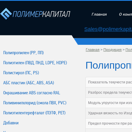
Главная
О ком
Sales@polimerkapita
Главная
>
Продукция
>
Пол
Полипропилен (РР, ПП)
Полипроп
Полиэтилен (ПВД, ПНД, LDPE, HDPE)
Полистирол (ПС, PS)
АБС пластик (АБС, ABS, ASA)
Показатель текучести расп
Окрашивание ABS согласно RAL
Разброс предела текучест
Поливинилхлорид (смола ПВХ, PVC)
Модуль упругости при изг
Полиэтилентерефталат (ПЭТФ, PET)
Ударная вязкость по Изод
Добавки
Предел прочности при ра