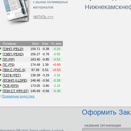
с рынка полимерных
Нижнекамскне
материалов
ЧИТАТЬ >>>
©
Полимерная индустрия
Оформить Зак
формите ON-line Заказ сейчас и наши