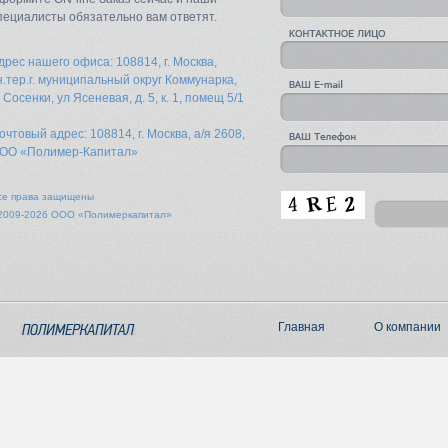
пециалисты обязательно вам ответят.
дрес нашего офиса: 108814, г. Москва,
н.тер.г. муниципальный округ Коммунарка,
. Сосенки, ул Ясеневая, д. 5, к. 1, помещ 5/1
очтовый адрес: 108814, г. Москва, а/я 2608,
ОО «Полимер-Капитал»
се права защищены
2009-2026 ООО «Полимеркапитал»
Главная
О компании