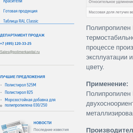
Красители
Относительное удлинение
Готовая продукция
Массовая доля летучих в
Таблица RAL Classic
Полипропилен 
ДЕПАРТАМЕНТ ПРОДАЖ
термостабильно
+7 (495) 120-33-25
процессе произ
Sales@polimerkapital.ru
эксплуатации и
цвету.
ЛУЧШИЕ ПРЕДЛОЖЕНИЯ
Применение:
Полистирол 525М
Полистирол 825
Полипропилен 
Морозостойкая добавка для
двухосноориен
полипропилена 030/250
металлизирова
НОВОСТИ
Производител
Последние известия