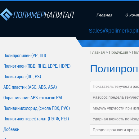
Главная
О ком
Sales@polimerkapita
Главная
>
Продукция
>
Пол
Полипропилен (РР, ПП)
Полипропи
Полиэтилен (ПВД, ПНД, LDPE, HDPE)
Полистирол (ПС, PS)
АБС пластик (АБС, ABS, ASA)
Показатель текучести расп
Окрашивание ABS согласно RAL
Разброс предела текучест
Поливинилхлорид (смола ПВХ, PVC)
Модуль упругости при изг
Полиэтилентерефталат (ПЭТФ, PET)
Ударная вязкость по Изод
Добавки
Предел прочности при ра