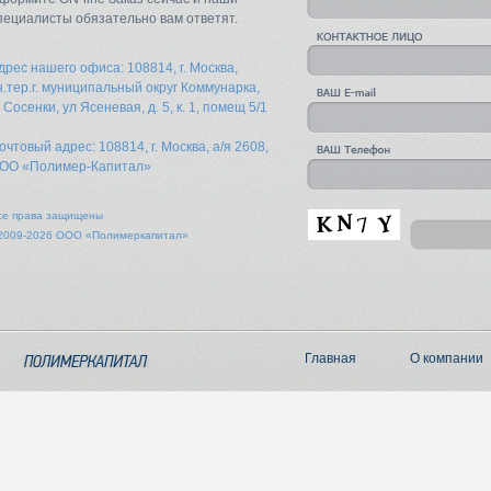
пециалисты обязательно вам ответят.
дрес нашего офиса: 108814, г. Москва,
н.тер.г. муниципальный округ Коммунарка,
. Сосенки, ул Ясеневая, д. 5, к. 1, помещ 5/1
очтовый адрес: 108814, г. Москва, а/я 2608,
ОО «Полимер-Капитал»
се права защищены
2009-2026 ООО «Полимеркапитал»
Главная
О компании