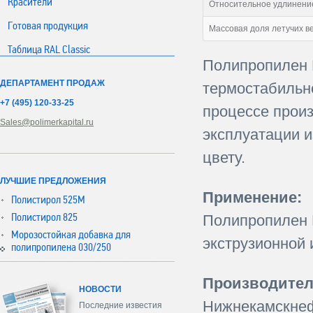
Красители
Относительное удлинение
Готовая продукция
Массовая доля летучих в
Таблица RAL Classic
Полипропилен 
ДЕПАРТАМЕНТ ПРОДАЖ
термостабильно
+7 (495) 120-33-25
процессе произ
Sales@polimerkapital.ru
эксплуатации и
цвету.
ЛУЧШИЕ ПРЕДЛОЖЕНИЯ
Применение:
Полистирол 525М
Полистирол 825
Полипропилен 
Морозостойкая добавка для
экструзионной 
полипропилена 030/250
Производител
НОВОСТИ
Нижнекамскне
Последние известия