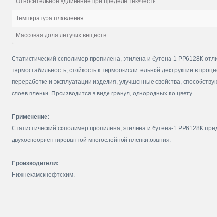
Относительное удлинение при пределе текучести:
Температура плавления:
Массовая доля летучих веществ:
Статистический сополимер пропилена, этилена и бутена-1 PP6128K от
термостабильность, стойкость к термоокислительной деструкции в проце
переработке и эксплуатации изделия, улучшенные свойства, способст
слоев пленки. Производится в виде гранул, однородных по цвету.
Применение:
Статистический сополимер пропилена, этилена и бутена-1 PP6128K пре
двухосноориентированной многослойной пленки.ования.
Производители:
Нижнекамскнефтехим.