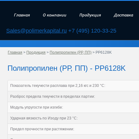
Главная
О компании
Продукция
Доставка
Sales@polimerkapital.ru
+7 (495) 120-33-25
Главная
>
Продукция
>
Полипропилен (РР, ПП)
> PP6128K
Полипропилен (РР, ПП) - PP6128K
Показатель текучести расплава при 2,16 кгс и 230 °С:
Разброс предела текучести в пределах партии:
Модуль упругости при изгибе:
Ударная вязкость по Изоду при 23 °С:
Предел прочности при растяжении: