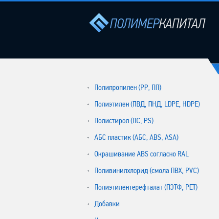
Полипропилен (РР, ПП)
Полиэтилен (ПВД, ПНД, LDPE, HDPE)
Полистирол (ПС, PS)
АБС пластик (АБС, ABS, ASA)
Окрашивание ABS согласно RAL
Поливинилхлорид (смола ПВХ, PVC)
Полиэтилентерефталат (ПЭТФ, PET)
Добавки