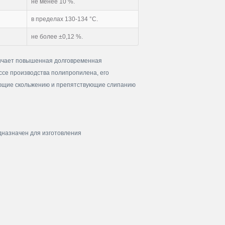
не менее 10 %.
в пределах 130-134 °С.
не более ±0,12 %.
личает повышенная долговременная
ссе производства полипропилена, его
вующие скольжению и препятствующие слипанию
дназначен для изготовления