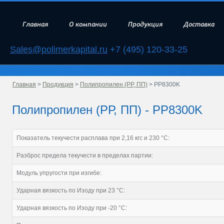
Главная
О компании
Продукция
Доставка
Sales@polimerkapital.ru
+7 (495) 120-33-25
Главная
>
Продукция
>
Полипропилен (РР, ПП)
> PP8300K
Полипропилен (РР, ПП) - PP8300K
Показатель текучести расплава при 2,16 кгс и 230 °С:
Разброс предела текучести в пределах партии:
Модуль упругости при изгибе:
Ударная вязкость по Изоду при 23 °С:
Ударная вязкость по Изоду при -20 °С: