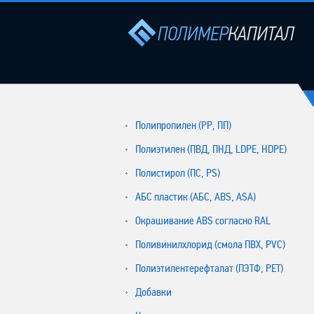
Полипропилен (РР, ПП)
Полиэтилен (ПВД, ПНД, LDPE, HDPE)
Полистирол (ПС, PS)
АБС пластик (АБС, ABS, ASA)
Окрашивание ABS согласно RAL
Поливинилхлорид (смола ПВХ, PVC)
Полиэтилентерефталат (ПЭТФ, PET)
Добавки