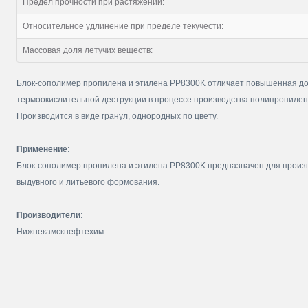
Предел прочности при растяжении:
Относительное удлинение при пределе текучести:
Массовая доля летучих веществ:
Блок-сополимер пропилена и этилена PP8300K отличает повышенная дол
термоокислительной деструкции в процессе производства полипропилена
Производится в виде гранул, однородных по цвету.
Применение:
Блок-сополимер пропилена и этилена PP8300K предназначен для произв
выдувного и литьевого формования.
Производители:
Нижнекамскнефтехим.