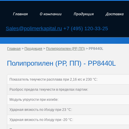
Главная
О компании
Продукция
Доставка
Sales@polimerkapital.ru
+7 (495) 120-33-25
Главная
>
Продукция
>
Полипропилен (РР, ПП)
> PP8440L
Полипропилен (РР, ПП) - PP8440L
Показатель текучести расплава при 2,16 кгс и 230 °С:
Разброс предела текучести в пределах партии:
Модуль упругости при изгибе:
Ударная вязкость по Изоду при 23 °С:
Ударная вязкость по Изоду при -20 °С: