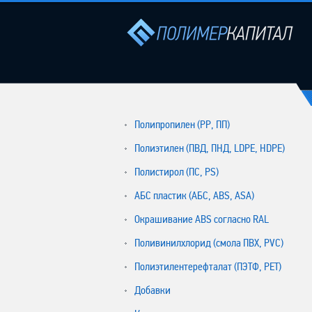
Полипропилен (РР, ПП)
Полиэтилен (ПВД, ПНД, LDPE, HDPE)
Полистирол (ПС, PS)
АБС пластик (АБС, ABS, ASA)
Окрашивание ABS согласно RAL
Поливинилхлорид (смола ПВХ, PVC)
Полиэтилентерефталат (ПЭТФ, PET)
Добавки