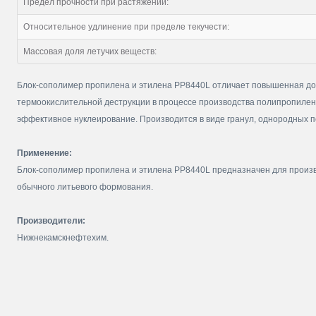
Предел прочности при растяжении:
Относительное удлинение при пределе текучести:
Массовая доля летучих веществ:
Блок-сополимер пропилена и этилена PP8440L отличает повышенная дол
термоокислительной деструкции в процессе производства полипропилена
эффективное нуклеирование. Производится в виде гранул, однородных по
Применение:
Блок-сополимер пропилена и этилена PP8440L предназначен для произво
обычного литьевого формования.
Производители:
Нижнекамскнефтехим.