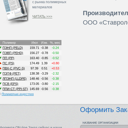
с рынка полимерных
материалов
Производител
ЧИТАТЬ >>>
ООО «Ставрол
©
Полимерная индустрия
Оформить Зак
формите ON-line Заказ сейчас и наши