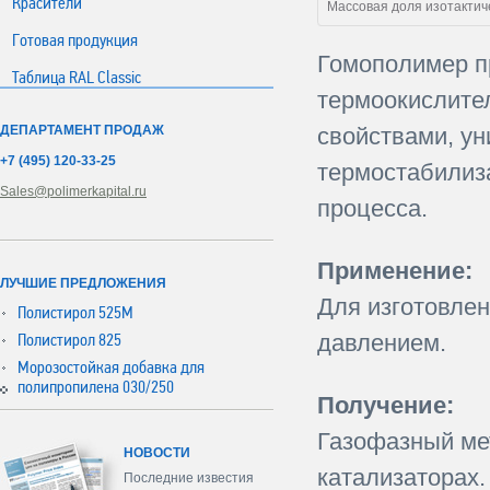
Красители
Массовая доля изотактич
Готовая продукция
Гомополимер п
Таблица RAL Classic
термоокислите
ДЕПАРТАМЕНТ ПРОДАЖ
свойствами, ун
+7 (495) 120-33-25
термостабилиза
Sales@polimerkapital.ru
процесса.
Применение:
ЛУЧШИЕ ПРЕДЛОЖЕНИЯ
Для изготовлен
Полистирол 525М
давлением.
Полистирол 825
Морозостойкая добавка для
полипропилена 030/250
Получение:
Газофазный ме
НОВОСТИ
катализаторах.
Последние известия