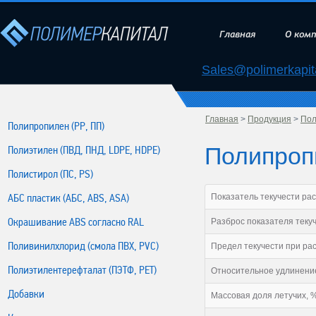
Главная
О ком
Sales@polimerkapita
Главная
>
Продукция
>
Пол
Полипропилен (РР, ПП)
Полипропи
Полиэтилен (ПВД, ПНД, LDPE, HDPE)
Полистирол (ПС, PS)
АБС пластик (АБС, ABS, ASA)
Показатель текучести рас
Окрашивание ABS согласно RAL
Разброс показателя теку
Поливинилхлорид (смола ПВХ, PVC)
Предел текучести при ра
Полиэтилентерефталат (ПЭТФ, PET)
Относительное удлинение
Добавки
Массовая доля летучих, %