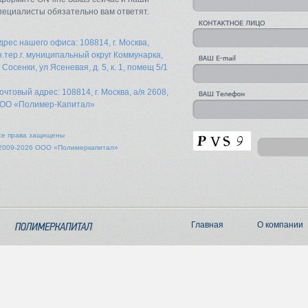
пециалисты обязательно вам ответят.
дрес нашего офиса: 108814, г. Москва,
н.тер.г. муниципальный округ Коммунарка,
. Сосенки, ул Ясеневая, д. 5, к. 1, помещ 5/1
очтовый адрес: 108814, г. Москва, а/я 2608,
ОО «Полимер-Капитал»
се права защищены
2009-2026 ООО «Полимеркапитал»
Главная
О компании