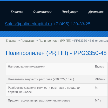
Главная
О компании
Продукция
Доставка
Sales@polimerkapital.ru
+7 (495) 120-33-25
Главная
>
Продукция
>
Полипропилен (РР, ПП)
> PPG3350-48 блок сопол
Полипропилен (РР, ПП) - PPG3350-48
Наименование показателя
Ед.изм.
Показатель текучести расплава (230 °С/2,16 кг )
г/10мин
Разброс показателя текучести расплава в пределах
%
партии, не более
Предел текучести при растяжении, не менее
МПа