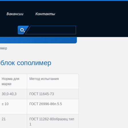
Вакансии
Контакты
имер
 блок сополимер
Норма для
Метод испытания
марки
30,0-40,3
ГОСТ 11645-73
± 10
ГОСТ 26996-86п.5.5
21
ГОСТ 11262-80образец тип
1