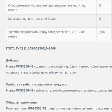
Относительное удлинение при пределе текучести, не
%
менее
Массовая доля летучих, не более
%
Ударная вязкость по Изоду с надрезом при+23 °С, не
Дж/м
менее
ГОСТ: ТУ 2211-008-50236110-2006
Добавки:
Марка
PPG3350-48
содержит следующие добавки: термостабилизатор, а
процесса, структурирующую добавку, антистатик.
Свойства стабилизированного продукта:
Марка
PPG3350-48
стойкая к термоокислительному старению, с улучшен
Область применения:
Полипропилен
PPG3350-48
предназначен для изготовления тонкостенны