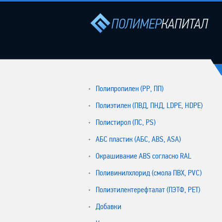
Полипропилен (РР, ПП)
Полиэтилен (ПВД, ПНД, LDPE, HDPE)
Полистирол (ПС, PS)
АБС пластик (АБС, ABS, ASA)
Окрашивание ABS согласно RAL
Поливинилхлорид (смола ПВХ, PVC)
Полиэтилентерефталат (ПЭТФ, PET)
Добавки