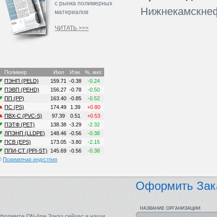
с рынка полимерных
Нижнекамскне
материалов
ЧИТАТЬ >>>
©
Полимерная индустрия
Оформить Зак
формите ON-line Заказ сейчас и наши