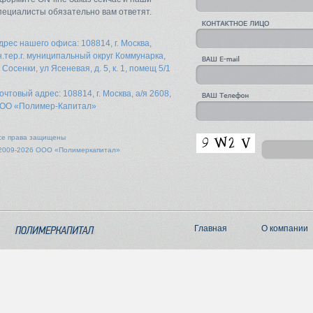
пециалисты обязательно вам ответят.
дрес нашего офиса: 108814, г. Москва,
н.тер.г. муниципальный округ Коммунарка,
. Сосенки, ул Ясеневая, д. 5, к. 1, помещ 5/1
очтовый адрес: 108814, г. Москва, а/я 2608,
ОО «Полимер-Капитал»
се права защищены
2009-2026 ООО «Полимеркапитал»
Главная
О компании