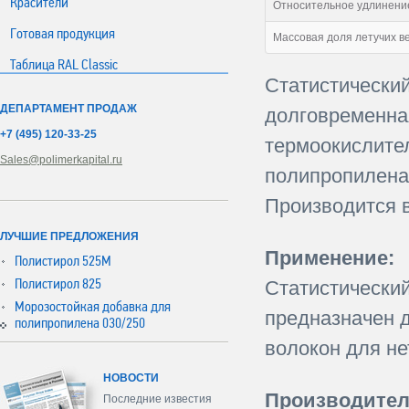
Красители
Относительное удлинение
Готовая продукция
Массовая доля летучих в
Таблица RAL Classic
Статистически
ДЕПАРТАМЕНТ ПРОДАЖ
долговременная
+7 (495) 120-33-25
термоокислите
Sales@polimerkapital.ru
полипропилена,
Производится в
ЛУЧШИЕ ПРЕДЛОЖЕНИЯ
Применение:
Полистирол 525М
Полистирол 825
Статистически
Морозостойкая добавка для
предназначен 
полипропилена 030/250
волокон для н
НОВОСТИ
Производител
Последние известия