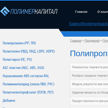
Главная
О ком
Sales@polimerkapita
Главная
>
Продукция
>
Пол
Полипропилен (РР, ПП)
Полипроп
Полиэтилен (ПВД, ПНД, LDPE, HDPE)
Полистирол (ПС, PS)
АБС пластик (АБС, ABS, ASA)
Показатель текучести расп
Окрашивание ABS согласно RAL
Разброс предела текучест
Поливинилхлорид (смола ПВХ, PVC)
Модуль упругости при изг
Полиэтилентерефталат (ПЭТФ, PET)
Ударная вязкость по Изод
Добавки
Предел прочности при ра