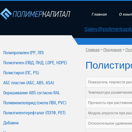
Главная
О ком
Sales@polimerkapita
Главная
>
Продукция
>
Пол
Полипропилен (РР, ПП)
Полистиро
Полиэтилен (ПВД, ПНД, LDPE, HDPE)
Полистирол (ПС, PS)
АБС пластик (АБС, ABS, ASA)
Показатель текучести расп
Окрашивание ABS согласно RAL
Температура размягчения
Поливинилхлорид (смола ПВХ, PVC)
Прочность при растяжени
Полиэтилентерефталат (ПЭТФ, PET)
Модуль упругости при ра
Добавки
Относительное удлинени