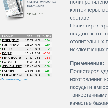
полипропиленов
с рынка полимерных
материалов
контейнеры, м
ЧИТАТЬ >>>
составе.
Полистирол хр
поддонах, отст
отопительных п
исключающих в
Применение:
Полистирол уд
изготовления 
©
Полимерная индустрия
посуды и емкос
тонкостенными
качестве базов