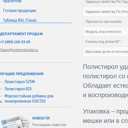
Красители
Ударные свойства По Гар
Готовая продукция
Ударные свойства По Изод
Таблица RAL Classic
Прочность при изгибе:
Модуль эластичности:
ДЕПАРТАМЕНТ ПРОДАЖ
Глянец под углом 60°:
+7 (495) 120-33-25
Sales@polimerkapital.ru
Массовая доля остаточно
Полистирол уд
ЛУЧШИЕ ПРЕДЛОЖЕНИЯ
полистирол со
Полистирол 525М
Обладает естес
Полистирол 825
и воспроизводи
Морозостойкая добавка для
полипропилена 030/250
Упаковка – пр
НОВОСТИ
мешки или в с
Последние известия