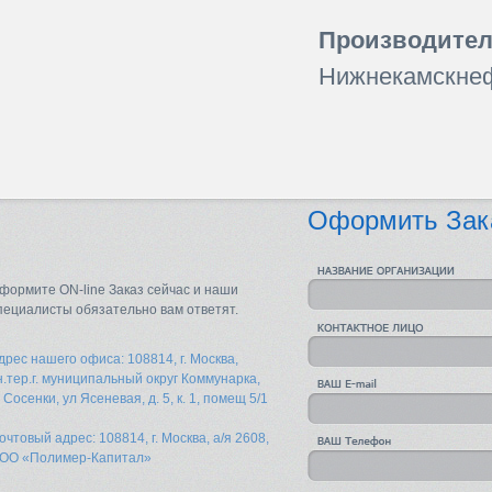
Производител
Нижнекамскне
Оформить Зак
формите ON-line Заказ сейчас и наши
пециалисты обязательно вам ответят.
дрес нашего офиса: 108814, г. Москва,
н.тер.г. муниципальный округ Коммунарка,
. Сосенки, ул Ясеневая, д. 5, к. 1, помещ 5/1
очтовый адрес: 108814, г. Москва, а/я 2608,
ОО «Полимер-Капитал»