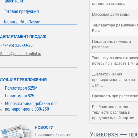
Красители
мономера стирола:
Готовая продукция
Массовая доля воды:
Таблица RAL Classic
Температура размягчения
Вика:
ДЕПАРТАМЕНТ ПРОДАЖ
Показатель текучести
+7 (495) 120-33-25
расплава:
Sales@polimerkapital.ru
Тангенс угла диэлектриче
потерь при частоте 1 МГц
Диэлектрическая
ЛУЧШИЕ ПРЕДЛОЖЕНИЯ
проницаемость при часто
1 МГц:
Полистирол 525М
Полистирол 825
Прочность при растяжени
Морозостойкая добавка для
Разброс показателя
полипропилена 030/250
текучести расплава в
пределах одной партии:
НОВОСТИ
Упаковка — пр
Последние известия