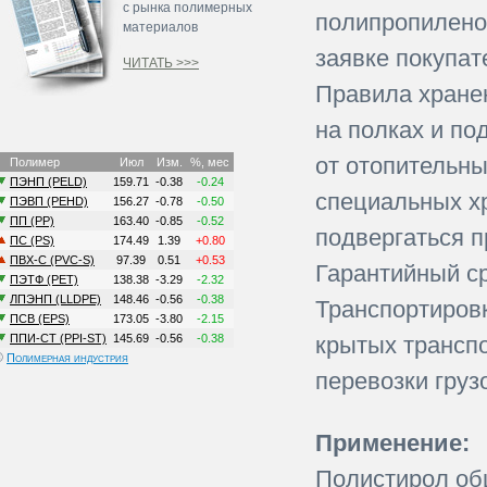
с рынка полимерных
полипропилено
материалов
заявке покупат
ЧИТАТЬ >>>
Правила хране
на полках и по
от отопительны
специальных х
подвергаться 
Гарантийный ср
Транспортиров
крытых транспо
©
Полимерная индустрия
перевозки груз
Применение:
Полистирол об