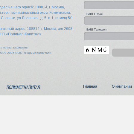
дрес нашего офиса: 108814, г. Москва,
н.тер.г. муниципальный округ Коммунарка,
. Сосенки, ул Ясеневая, д. 5, к. 1, помещ 5/1
очтовый адрес: 108814, г. Москва, а/я 2608,
ОО «Полимер-Капитал»
се права защищены
2009-2026 ООО «Полимеркапитал»
Главная
О компании