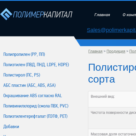
Главная
О ком
Sales@polimerkapita
Главная
>
Продукция
>
Пол
Полипропилен (РР, ПП)
Полистиро
Полиэтилен (ПВД, ПНД, LDPE, HDPE)
Полистирол (ПС, PS)
сорта
АБС пластик (АБС, ABS, ASA)
Окрашивание ABS согласно RAL
Внешний вид:
Поливинилхлорид (смола ПВХ, PVC)
Чистота поверхности диск
Полиэтилентерефталат (ПЭТФ, PET)
Добавки
Массовая доля остаточно