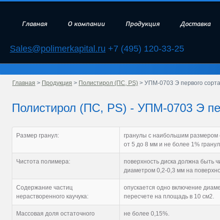
Главная
О компании
Продукция
Доставка
Sales@polimerkapital.ru
+7 (495) 120-33-25
Главная
>
Продукция
>
Полистирол (ПС, PS)
> УПМ-0703 Э первого сорт
Полистирол (ПС, PS) - УПМ-0703 Э пе
Размер гранул:
гранулы с наибольшим размером о
от 5 до 8 мм и не более 1% гранул
Чистота полимера:
поверхность диска должна быть ч
диаметром 0,2-0,3 мм на поверхно
Содержание частиц
опускается одно включение диаме
нерастворенного каучука:
пересчете на площадь в 10 см2.
Массовая доля остаточного
не более 0,15%.