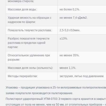
мономера стирола:
Массовая доля воды:
не более 0,1%.
Ударная вязкость на образцах с
не менее 7,4 кДж/м2.
надрезом по Шарпи:
Показатель текучести расплава:
2,5-5,0 г/10мин.
Разброс показателя текучести
±13%.
расплава в пределах одной
партии:
Относительное удлинение при
не менее 35%.
разрыве:
Массовая доля золы (зольность):
менее 1,1%.
Методы переработки:
экструзия, литье под давлением.
Упаковка – продукция упакована в 25-ти килограммовые полипропилено
заявке покупателя производится палетирование.
Полистирол ударопрочный УПМ-0703 Э первого сорта хранится в закрыт
отстоящих от пола не менее, чем на 50 мм, от отопительных приборов – 