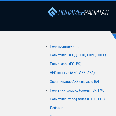
Полипропилен (РР, ПП)
Полиэтилен (ПВД, ПНД, LDPE, HDPE)
Полистирол (ПС, PS)
АБС пластик (АБС, ABS, ASA)
Окрашивание ABS согласно RAL
Поливинилхлорид (смола ПВХ, PVC)
Полиэтилентерефталат (ПЭТФ, PET)
Добавки