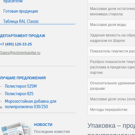
Красители
Массовая доля остаточно
Готовая продукция
мономера стирола:
Таблица RAL Classic
Массовая доля воды:
Ударная вязкость на обра
ДЕПАРТАМЕНТ ПРОДАЖ
надрезом по Шарпи:
+7 (495) 120-33-25
Показатель текучести рас
Sales@polimerkapital.ru
Разброс показателя теку
расплава в пределах одн
партии:
ЛУЧШИЕ ПРЕДЛОЖЕНИЯ
Относительное удлинени
Полистирол 525М
разрыве:
Полистирол 825
Массовая доля золы (золь
Морозостойкая добавка для
полипропилена 030/250
Методы переработки:
Упаковка – про
НОВОСТИ
Последние известия