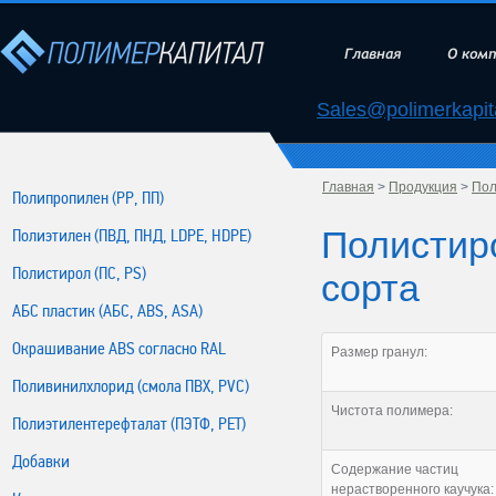
Главная
О ком
Sales@polimerkapita
Главная
>
Продукция
>
Пол
Полипропилен (РР, ПП)
Полистиро
Полиэтилен (ПВД, ПНД, LDPE, HDPE)
Полистирол (ПС, PS)
сорта
АБС пластик (АБС, ABS, ASA)
Окрашивание ABS согласно RAL
Размер гранул:
Поливинилхлорид (смола ПВХ, PVC)
Чистота полимера:
Полиэтилентерефталат (ПЭТФ, PET)
Добавки
Содержание частиц
нерастворенного каучука: