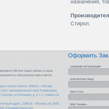
назначения, то
Производител
Стирол.
Оформить Зак
формите ON-line Заказ сейчас и наши
пециалисты обязательно вам ответят.
дрес нашего офиса: 108814, г. Москва,
н.тер.г. муниципальный округ Коммунарка,
. Сосенки, ул Ясеневая, д. 5, к. 1, помещ 5/1
очтовый адрес: 108814, г. Москва, а/я 2608,
ОО «Полимер-Капитал»