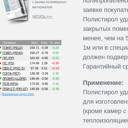
полипропилено
с рынка полимерных
материалов
заявке покупат
ЧИТАТЬ >>>
Полистирол уд
закрытых помещ
менее, чем на 
1м или в спец
должен подвер
Гарантийный ср
Применение:
Полистирол уд
©
Полимерная индустрия
для изготовлен
(кроме камер с
теплоизоляцией