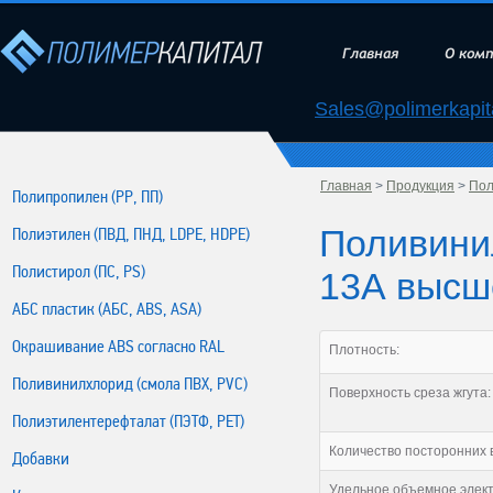
Главная
О ком
Sales@polimerkapita
Главная
>
Продукция
>
Пол
Полипропилен (РР, ПП)
Поливини
Полиэтилен (ПВД, ПНД, LDPE, HDPE)
Полистирол (ПС, PS)
13А высш
АБС пластик (АБС, ABS, ASA)
Окрашивание ABS согласно RAL
Плотность:
Поливинилхлорид (смола ПВХ, PVC)
Поверхность среза жгута:
Полиэтилентерефталат (ПЭТФ, PET)
Количество посторонних 
Добавки
Удельное объемное элект