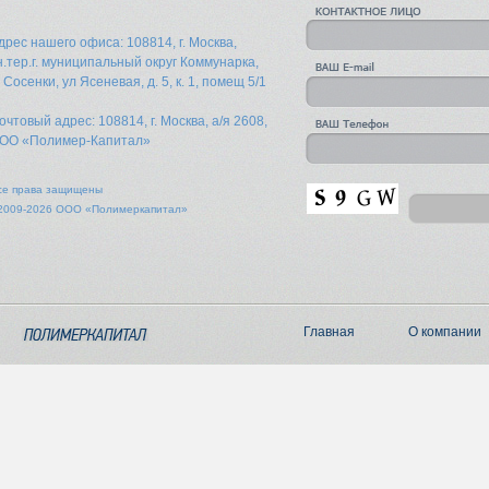
дрес нашего офиса: 108814, г. Москва,
н.тер.г. муниципальный округ Коммунарка,
. Сосенки, ул Ясеневая, д. 5, к. 1, помещ 5/1
очтовый адрес: 108814, г. Москва, а/я 2608,
ОО «Полимер-Капитал»
се права защищены
2009-2026 ООО «Полимеркапитал»
Главная
О компании