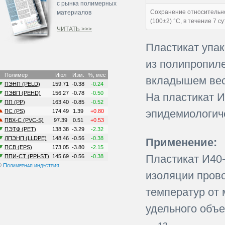
с рынка полимерных
Сохранение относительно
материалов
(100±2) °С, в течение 7 су
ЧИТАТЬ >>>
Пластикат упа
из полипропил
вкладышем весо
На пластикат 
эпидемиологич
Применение:
Пластикат И40
©
Полимерная индустрия
изоляции пров
температур от 
удельного объе