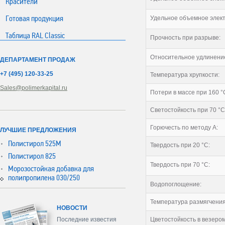
Красители
Готовая продукция
Удельное объемное элект
Таблица RAL Classic
Прочность при разрыве:
Относительное удлинение
ДЕПАРТАМЕНТ ПРОДАЖ
+7 (495) 120-33-25
Температура хрупкости:
Sales@polimerkapital.ru
Потери в массе при 160 °С
Светостойкость при 70 °С
Горючесть по методу А:
ЛУЧШИЕ ПРЕДЛОЖЕНИЯ
Полистирол 525М
Твердость при 20 °С:
Полистирол 825
Твердость при 70 °С:
Морозостойкая добавка для
полипропилена 030/250
Водопоглощение:
Температура размягчения
НОВОСТИ
Последние известия
Цветостойкость в везером