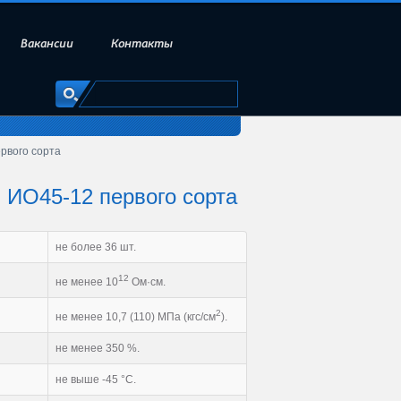
Вакансии
Контакты
рвого сорта
 ИО45-12 первого сорта
не более 36 шт.
12
не менее 10
Ом·см.
2
не менее 10,7 (110) МПа (кгс/см
).
не менее 350 %.
не выше -45 °С.