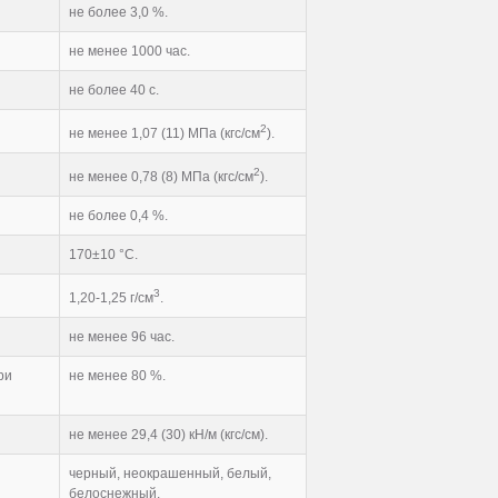
не более 3,0 %.
не менее 1000 час.
не более 40 с.
2
не менее 1,07 (11) МПа (кгс/см
).
2
не менее 0,78 (8) МПа (кгс/см
).
не более 0,4 %.
170±10 °С.
3
1,20-1,25 г/см
.
не менее 96 час.
ри
не менее 80 %.
не менее 29,4 (30) кН/м (кгс/см).
черный, неокрашенный, белый,
белоснежный.