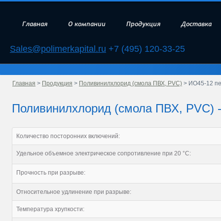
Главная
О компании
Продукция
Доставка
Sales@polimerkapital.ru
+7 (495) 120-33-25
Главная
>
Продукция
>
Поливинилхлорид (смола ПВХ, PVC)
> ИО45-12 пе
Поливинилхлорид (смола ПВХ, PVC) -
Количество посторонних включений:
Удельное объемное электрическое сопротивление при 20 °С:
Прочность при разрыве:
Относительное удлинение при разрыве:
Температура хрупкости: