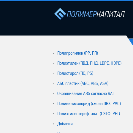
Полипропилен (РР, ПП)
Полиэтилен (ПВД, ПНД, LDPE, HDPE)
Полистирол (ПС, PS)
АБС пластик (АБС, ABS, ASA)
Окрашивание ABS согласно RAL
Поливинилхлорид (смола ПВХ, PVC)
Полиэтилентерефталат (ПЭТФ, PET)
Добавки