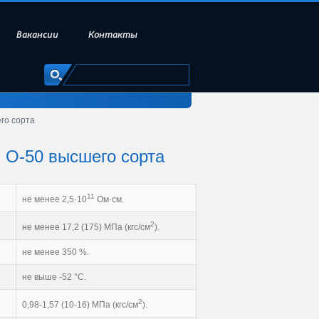
Вакансии
Контакты
го сорта
 О-50 высшего сорта
11
не менее 2,5·10
Ом·см.
2
не менее 17,2 (175) МПа (кгс/см
).
не менее 350 %.
не выше -52 °С.
2
0,98-1,57 (10-16) МПа (кгс/см
).