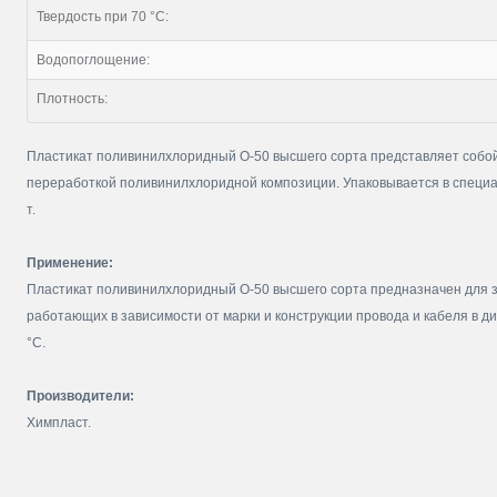
Твердость при 70 °С:
Водопоглощение:
Плотность:
Пластикат поливинилхлоридный О-50 высшего сорта представляет собо
переработкой поливинилхлоридной композиции. Упаковывается в специа
т.
Применение:
Пластикат поливинилхлоридный О-50 высшего сорта предназначен для з
работающих в зависимости от марки и конструкции провода и кабеля в д
°С.
Производители:
Химпласт.