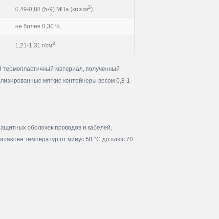
2
0,49-0,88 (5-9) МПа (кгс/см
).
не более 0,30 %.
3
1,21-1,31 г/см
.
й термопластичный материал, полученный
лизированные мягкие контейнеры весом 0,8-1
ащитных оболочек проводов и кабелей,
иапазоне температур от минус 50 °С до плюс 70