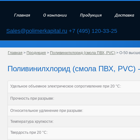
Главная
О компании
Продукция
Доставка
Sales@polimerkapital.ru
+7 (495) 120-33-25
Главная
>
Продукция
>
Поливинилхлорид (смола ПВХ, PVC)
> О-50 высше
Поливинилхлорид (смола ПВХ, PVC) -
Удельное объемное электрическое сопротивление при 20 °С:
Прочность при разрыве:
Относительное удлинение при разрыве:
Температура хрупкости:
Твердость при 20 °С: