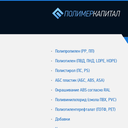
Полипропилен (РР, ПП)
Полиэтилен (ПВД, ПНД, LDPE, HDPE)
Полистирол (ПС, PS)
АБС пластик (АБС, ABS, ASA)
Окрашивание ABS согласно RAL
Поливинилхлорид (смола ПВХ, PVC)
Полиэтилентерефталат (ПЭТФ, PET)
Добавки