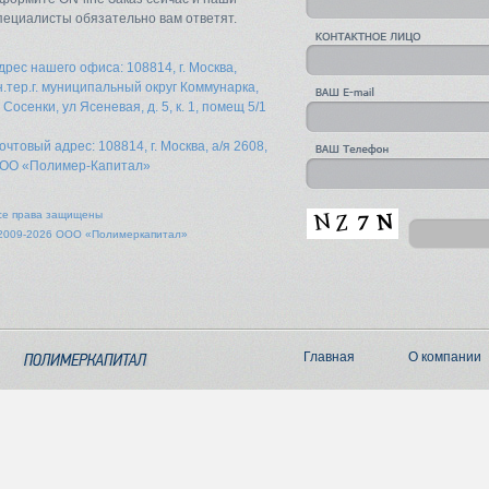
пециалисты обязательно вам ответят.
дрес нашего офиса: 108814, г. Москва,
н.тер.г. муниципальный округ Коммунарка,
. Сосенки, ул Ясеневая, д. 5, к. 1, помещ 5/1
очтовый адрес: 108814, г. Москва, а/я 2608,
ОО «Полимер-Капитал»
се права защищены
2009-2026 ООО «Полимеркапитал»
Главная
О компании