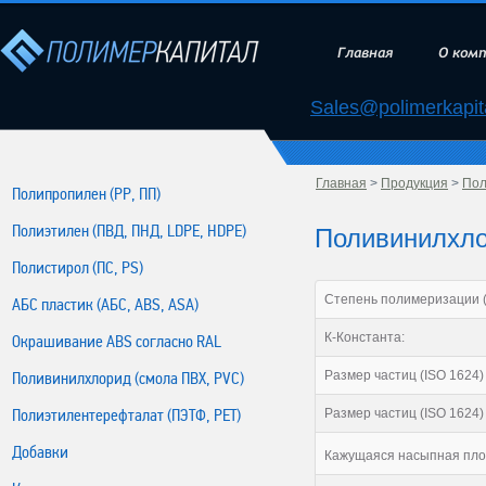
Главная
О ком
Sales@polimerkapita
Главная
>
Продукция
>
Пол
Полипропилен (РР, ПП)
Полиэтилен (ПВД, ПНД, LDPE, HDPE)
Поливинилхло
Полистирол (ПС, PS)
Степень полимеризации (J
АБС пластик (АБС, ABS, ASA)
К-Константа:
Окрашивание ABS согласно RAL
Размер частиц (ISO 1624) 
Поливинилхлорид (смола ПВХ, PVC)
Полиэтилентерефталат (ПЭТФ, PET)
Размер частиц (ISO 1624) 
Добавки
Кажущаяся насыпная плотн