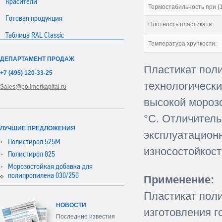
Красители
Термостабильность при (1
Готовая продукция
Плотность пластиката:
Таблица RAL Classic
Температура хрупкости:
ДЕПАРТАМЕНТ ПРОДАЖ
Пластикат пол
+7 (495) 120-33-25
технологически
Sales@polimerkapital.ru
высокой мороз
°С. Отличител
ЛУЧШИЕ ПРЕДЛОЖЕНИЯ
эксплуатационн
Полистирол 525М
износостойкост
Полистирол 825
Морозостойкая добавка для
полипропилена 030/250
Применение:
Пластикат пол
НОВОСТИ
изготовления г
Последние известия