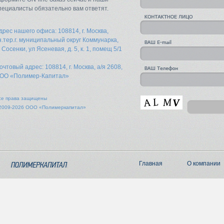
пециалисты обязательно вам ответят.
дрес нашего офиса: 108814, г. Москва,
н.тер.г. муниципальный округ Коммунарка,
. Сосенки, ул Ясеневая, д. 5, к. 1, помещ 5/1
очтовый адрес: 108814, г. Москва, а/я 2608,
ОО «Полимер-Капитал»
се права защищены
2009-2026 ООО «Полимеркапитал»
Главная
О компании