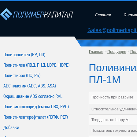
Главная
О ком
Sales@polimerkapita
Главная
>
Продукция
>
Пол
Полипропилен (РР, ПП)
Поливини
Полиэтилен (ПВД, ПНД, LDPE, HDPE)
Полистирол (ПС, PS)
ПЛ-1М
АБС пластик (АБС, ABS, ASA)
Окрашивание ABS согласно RAL
Прочность при разрыве:
Поливинилхлорид (смола ПВХ, PVC)
Относительное удлинение
Полиэтилентерефталат (ПЭТФ, PET)
Твердость по Шору А:
Добавки
Показатель текучести рас