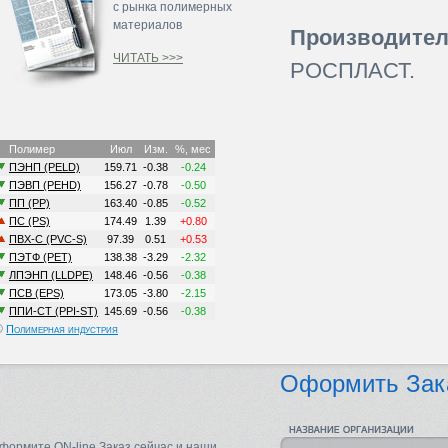
с рынка полимерных
материалов
Производител
ЧИТАТЬ >>>
РОСПЛАСТ.
©
Полимерная индустрия
Оформить Зак
формите ON-line Заказ сейчас и наши